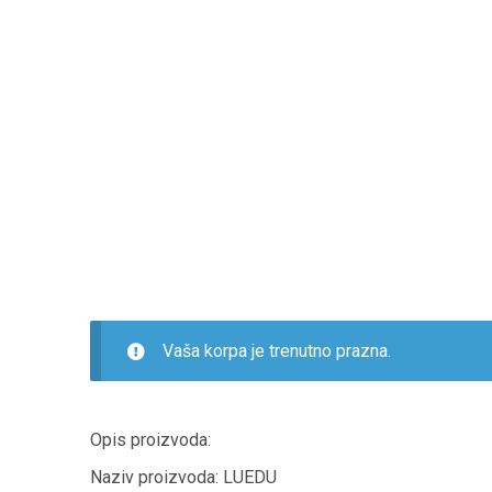
Preskoči
Skoči
na
na
navigaciju
sadržaj
Vaša korpa je trenutno prazna.
Opis proizvoda:
Naziv proizvoda: LUEDU