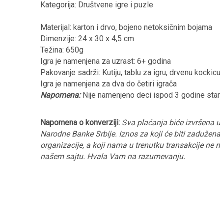
Kategorija: Društvene igre i puzle
Materijal: karton i drvo, bojeno netoksičnim bojama
Dimenzije: 24 x 30 x 4,5 cm
Težina: 650g
Igra je namenjena za uzrast: 6+ godina
Pakovanje sadrži: Kutiju, tablu za igru, drvenu kockicu
Igra je namenjena za dva do četiri igrača
Napomena:
Nije namenjeno deci ispod 3 godine star
Napomena o konverziji:
Sva plaćanja biće izvršena u
Narodne Banke Srbije. Iznos za koji će biti zadužena 
organizacije, a koji nama u trenutku transakcije ne
našem sajtu. Hvala Vam na razumevanju.