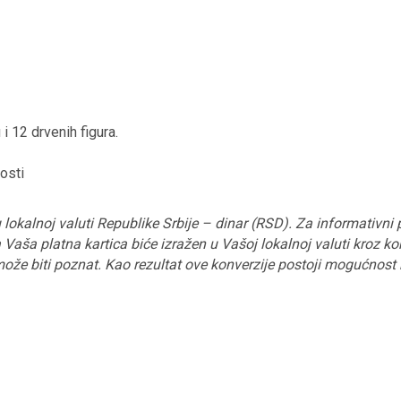
 i 12 drvenih figura.
osti
 lokalnoj valuti Republike Srbije – dinar (RSD). Za informativni 
Vaša platna kartica biće izražen u Vašoj lokalnoj valuti kroz konv
 može biti poznat. Kao rezultat ove konverzije postoji mogućnos