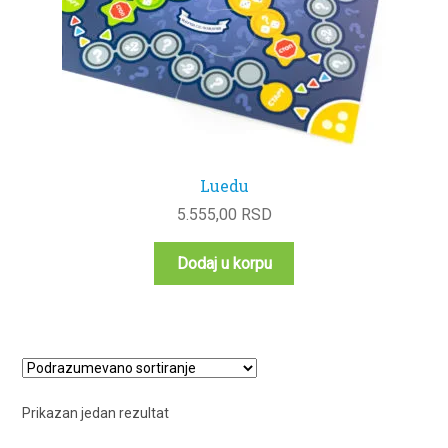
Luedu
5.555,00
RSD
Dodaj u korpu
Prikazan jedan rezultat